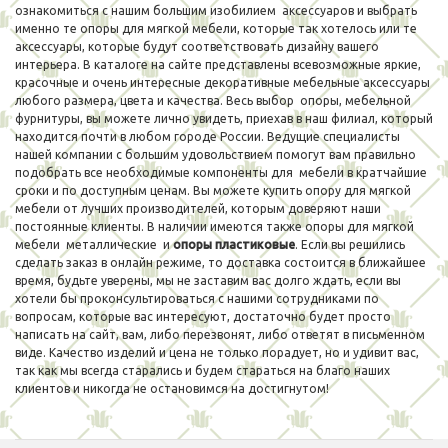
ознакомиться с нашим большим изобилием аксессуаров и выбрать
именно те опоры для мягкой мебели, которые так хотелось или те
аксессуары, которые будут соответствовать дизайну вашего
интерьера. В каталоге на сайте представлены всевозможные яркие,
красочные и очень интересные декоративные мебельные аксессуары
любого размера, цвета и качества. Весь выбор опоры, мебельной
фурнитуры, вы можете лично увидеть, приехав в наш филиал, который
находится почти в любом городе России. Ведущие специалисты
нашей компании с большим удовольствием помогут вам правильно
подобрать все необходимые компоненты для мебели в кратчайшие
сроки и по доступным ценам. Вы можете купить опору для мягкой
мебели от лучших производителей, которым доверяют наши
постоянные клиенты. В наличии имеются также опоры для мягкой
мебели металлические и
опоры пластиковые
. Если вы решились
сделать заказ в онлайн режиме, то доставка состоится в ближайшее
время, будьте уверены, мы не заставим вас долго ждать, если вы
хотели бы проконсультироваться с нашими сотрудниками по
вопросам, которые вас интересуют, достаточно будет просто
написать на сайт, вам, либо перезвонят, либо ответят в письменном
виде. Качество изделий и цена не только порадует, но и удивит вас,
так как мы всегда старались и будем стараться на благо наших
клиентов и никогда не остановимся на достигнутом!