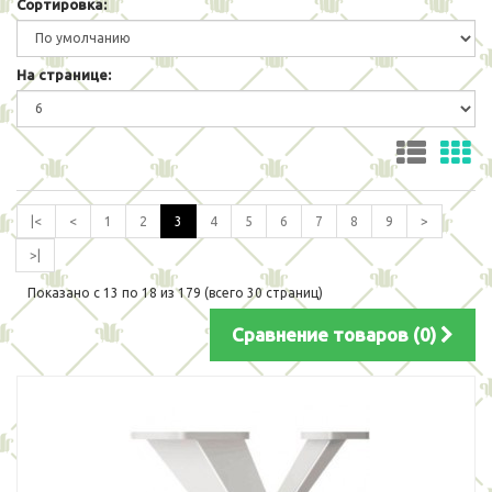
Сортировка:
На странице:
|<
<
1
2
3
4
5
6
7
8
9
>
>|
Показано с 13 по 18 из 179 (всего 30 страниц)
Сравнение товаров (0)