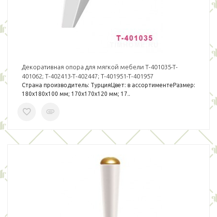
Декоративная опора для мягкой мебели T-401035-T-
401062; T-402413-T-402447; T-401951-T-401957
Страна производитель: ТурцияЦвет: в ассортиментеРазмер:
180х180х100 мм; 170х170х120 мм; 17..