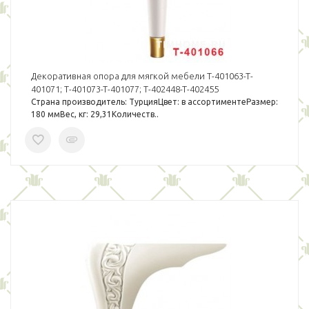
Декоративная опора для мягкой мебели T-401063-T-
401071; T-401073-T-401077; T-402448-T-402455
Страна производитель: ТурцияЦвет: в ассортиментеРазмер:
180 ммВес, кг: 29,31Количеств..