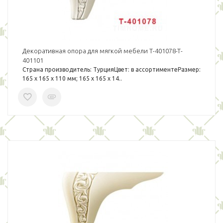
Декоративная опора для мягкой мебели T-401078-T-
401101
Страна производитель: ТурцияЦвет: в ассортиментеРазмер:
165 х 165 х 110 мм; 165 х 165 х 14..