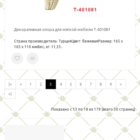
Декоративная опора для мягкой мебели T-401081
Страна производитель: ТурцияЦвет: бежеваяРазмер: 165 х
165 х 110 ммВес, кг: 11,33..
|<
<
1
2
3
4
5
6
7
8
9
>
>|
Показано с 13 по 18 из 179 (всего 30 страниц)