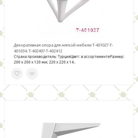
Декоративная опора для мягкой мебели T-401027-T-
401034; T-402407-T-402412
Страна производитель: ТурцияЦвет: в ассортиментеРазмер:
200 х 200 х 120 мм; 220 х 220 х 14..