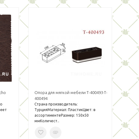
cho
Опора для мягкой мебели T-400493-T-
400494
то
Страна производитель:
меет
ТурцияМатериал: ПластикЦвет: в
ассортиментеРазмер: 150х50
ммКоличест..