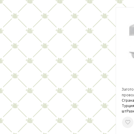
Загото
прово
Страна
Турция
штРазм