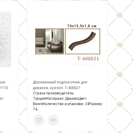
ные
Деревянный подлокотник для
1110
диванов, кресел. T-400021
Страна производитель:
шт:
ТурцияМатериал: ДеревоЦвет:
ВенгеКоличество в упаковке: 24Размер:
74..