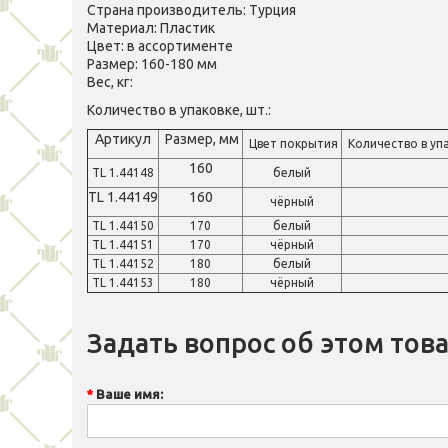
Страна производитель: Турция
Материал: Пластик
Цвет: в ассортименте
Размер: 160-180 мм
Вес, кг:
Количество в упаковке, шт.:
Артикул
Размер, мм
Цвет покрытия
Количество в уп
160
TL 1.44148
белый
TL 1.44149
160
чёрный
TL 1.44150
170
белый
TL 1.44151
170
чёрный
TL 1.44152
180
белый
TL 1.44153
180
чёрный
Задать вопрос об этом тов
Ваше имя: