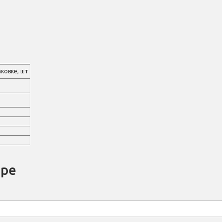
аковке, шт
аре