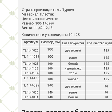
Страна производитель: Турция
Материал: Пластик
Цвет: в ассортименте
Размер: 100-140 мм
Вес, кг: 11,62-12,13
Количество в упаковке, шт.: 70-125
Артикул
Размер, мм
Цвет покрытия
Количество в уп
100
TL 1.44026
древесный
125
TL 1.44027
100
венге
125
TL 1.44028
100
белый
125
TL 1.44133
100
чёрный эко
125
TL 1.44134
100
хром
125
TL 1.44135
100
золото
125
TL 1.44029
140
древесный
70
TL 1.44030
140
венге
70
TL 1.44031
140
белый
70