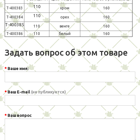
110
T-400383
хром
160
110
T-400384
орех
160
T-400385
110
венге
160
T-400386
110
белый
160
Задать вопрос об этом товаре
Ваше имя:
Ваш E-mail
(не публикуется)
Ваш вопрос