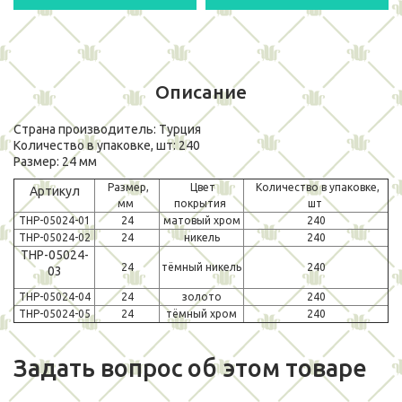
Описание
Страна производитель: Турция
Количество в упаковке, шт: 240
Размер: 24 мм
Размер,
Цвет
Количество в упаковке,
Артикул
мм
покрытия
шт
THP-05024-01
24
матовый хром
240
THP-05024-02
24
никель
240
THP-05024-
24
тёмный никель
240
03
THP-05024-04
24
золото
240
THP-05024-05
24
тёмный хром
240
Задать вопрос об этом товаре