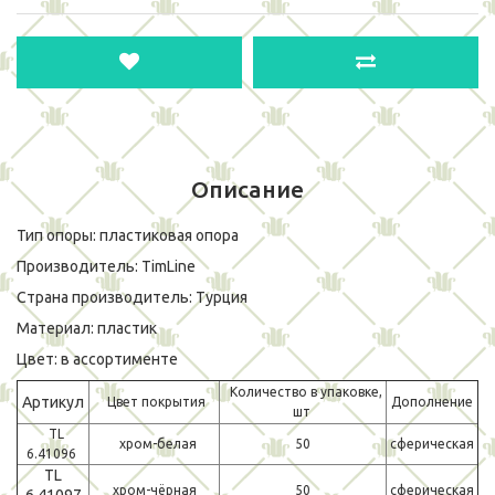
Описание
Тип опоры: пластиковая опора
Производитель: TimLine
Страна производитель: Турция
Материал: пластик
Цвет: в ассортименте
Количество в упаковке,
Артикул
Цвет покрытия
Дополнение
шт
TL
хром-белая
50
сферическая
6.41096
TL
хром-чёрная
50
сферическая
6.41097