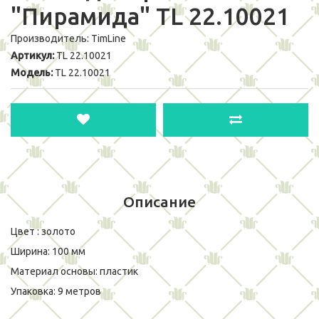
"Пирамида" TL 22.10021
Производитель:
TimLine
Артикул:
TL 22.10021
Модель:
TL 22.10021
Описание
Цвет : золото
Ширина: 100 мм
Материал основы: пластик
Упаковка: 9 метров