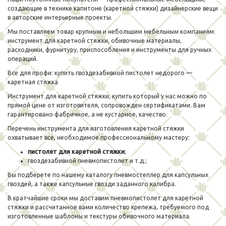
создающие в технике капитоне (каретной стяжки) дизайнерские вещи
в авторские интерьерные проекты.
Мы поставляем товар крупным и небольшим мебельным компаниям:
инструмент для каретной стяжки, обивочные материалы,
расходники, фурнитуру, приспособления и инструменты для ручных
операций.
Все для профи: купить гвоздезабивной пистолет недорого —
каретная стяжка
Инструмент для каретной стяжки, купить который у нас можно по
прямой цене от изготовителя, сопровожден сертификатами. Вам
гарантировано фабричное, а не кустарное, качество.
Перечень инструмента для изготовления каретной стяжки
охватывает все, необходимое профессиональному мастеру:
пистолет для каретной стяжки
;
гвоздезабивной пневмопистолет и т.д.;
Вы подберете по нашему каталогу пневмостеплер для капсульных
гвоздей, а также капсульные гвозди заданного калибра.
В кратчайшие сроки мы доставим пневмопистолет для каретной
стяжки и рассчитанное вами количество крепежа, требуемого под
изготовленные шаблоны и текстуры обивочного материала.