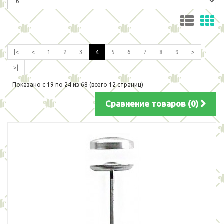
|<
<
1
2
3
4
5
6
7
8
9
>
>|
Показано с 19 по 24 из 68 (всего 12 страниц)
Сравнение товаров (0)