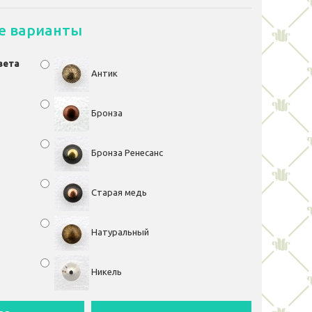
е варианты
вета
Антик
Бронза
Бронза Ренесанс
Старая медь
Натуральный
Никель