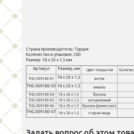
Страна производитель: Турция
Количество в упаковке: 200
Размер: 18 х 20 х 1,5 мм
Артикул
Размер, мм
Цвет покрытия
Количест
18 х 20 х 1,5
THG 009180-01
антик
THG 009180-03
18 х 20 х 1,5
никель
THG 009180-04
18 х 20 х 1,5
бронза
THG 009180-05
18 х 20 х 1,5
натуральный
THG 009180-06
18 х 20 х 1,5
бронза (ренессанс)
THG 009180-07
18 х 20 х 1,5
старая медь
Задать вопрос об этом тов