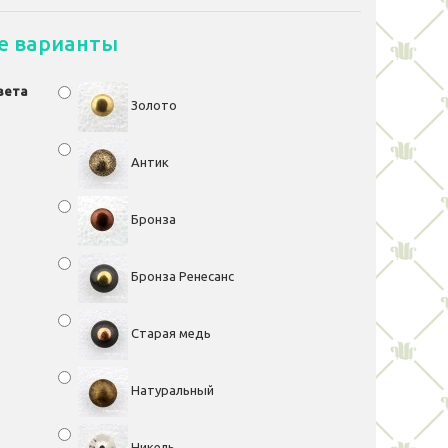
е варианты
вета
Золото
Антик
Бронза
Бронза Ренесанс
Старая медь
Натуральный
Никель