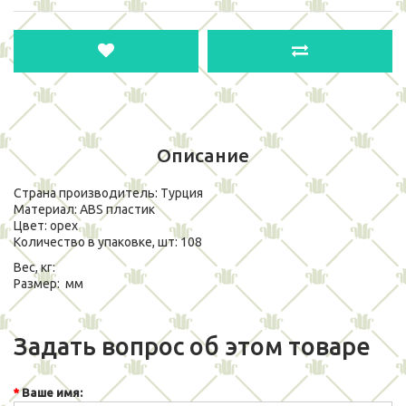
Описание
Страна производитель: Турция
Материал: ABS пластик
Цвет: орех
Количество в упаковке, шт: 108
Вес, кг:
Размер: мм
Задать вопрос об этом товаре
Ваше имя: