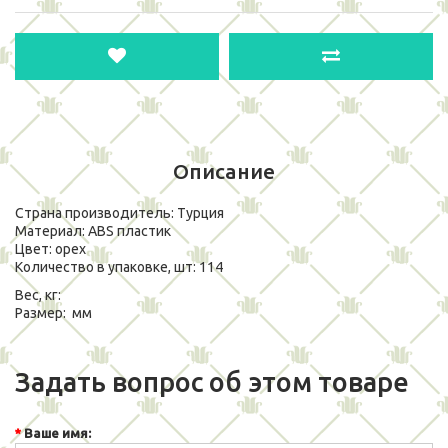
Описание
Страна производитель: Турция
Материал: ABS пластик
Цвет: орех
Количество в упаковке, шт: 114
Вес, кг:
Размер: мм
Задать вопрос об этом товаре
Ваше имя: