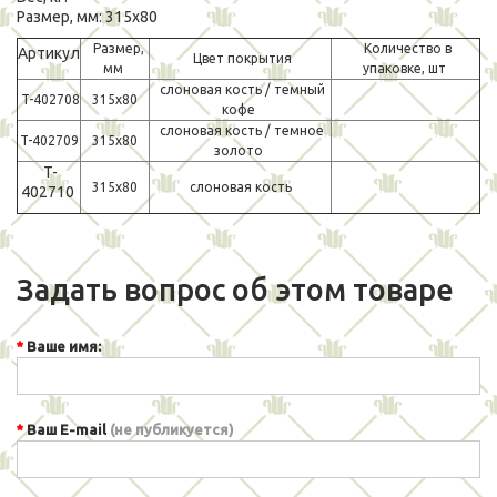
Размер, мм: 315х80
Размер,
Количество в
Артикул
Цвет покрытия
мм
упаковке, шт
слоновая кость / темный
T-402708
315х80
кофе
слоновая кость / темное
T-402709
315х80
золото
T-
315х80
слоновая кость
402710
Задать вопрос об этом товаре
Ваше имя:
Ваш E-mail
(не публикуется)